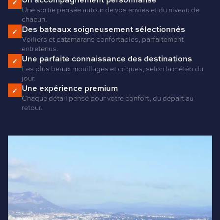
✓
Une sortie pensée autour de vos envies et du niveau de
chacun.
Des bateaux soigneusement sélectionnés
✓
Voiliers et catamarans confortables, parfaitement
entretenus.
Une parfaite connaissance des destinations
✓
Les plus beaux mouillages et criques, selon la météo du
jour.
Une expérience premium
✓
Chaque détail pensé pour votre confort, du départ au
retour.