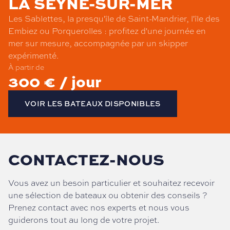
LA SEYNE-SUR-MER
Les Sablettes, la presqu'île de Saint-Mandrier, l'île des
Embiez ou Porquerolles : profitez d'une journée en
mer sur mesure, accompagnée par un skipper
expérimenté.
À partir de
300 € / jour
VOIR LES BATEAUX DISPONIBLES
CONTACTEZ-NOUS
Vous avez un besoin particulier et souhaitez recevoir
une sélection de bateaux ou obtenir des conseils ?
Prenez contact avec nos experts et nous vous
guiderons tout au long de votre projet.