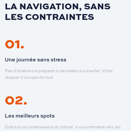
LA NAVIGATION, SANS
LES CONTRAINTES
01
.
Une journée sans stress
Pas d'itinéraire à préparer ni de météo à surveiller. Votre
skipper s'occupe de tout.
02
.
Les meilleurs spots
Grâce à sa connaissance du littoral, il vous emmène vers les