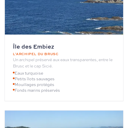
Île des Embiez
L'ARCHIPEL DU BRUSC
Un archipel préservé aux eaux transparentes, entre le
Brusc et le cap Sicié.
Eaux turquoise
Petits îlots sauvages
Mouillages protégés
Fonds marins préservés