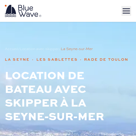
Accueil
/
Location avec skipper
/
La Seyne-sur-Mer
LA SEYNE · LES SABLETTES · RADE DE TOULON
LOCATION DE
BATEAU AVEC
SKIPPER À LA
SEYNE-SUR-MER
Au départ de La Seyne-sur-Mer, explorez la rade de