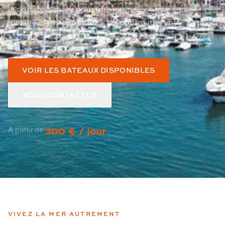
le port de Sanary pour une journée en mer sur
mesure, sans permis et sans contrainte, votre skipper
s'occupe de tout.
VOIR LES BATEAUX DISPONIBLES
NOUS CONTACTER
300 € / jour
À partir de
VIVEZ LA MER AUTREMENT