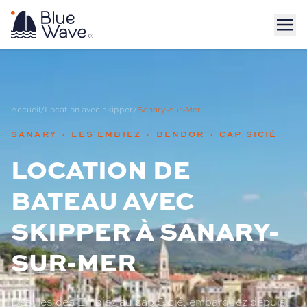
Accueil
/
Location avec skipper
/
Sanary-sur-Mer
SANARY · LES EMBIEZ · BENDOR · CAP SICIÉ
LOCATION DE
BATEAU AVEC
SKIPPER À SANARY-
SUR-MER
Des îles des Embiez au cap Sicié, embarquez depuis