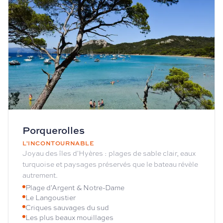
Porquerolles
L'INCONTOURNABLE
Joyau des îles d'Hyères : plages de sable clair, eaux
turquoise et paysages préservés que le bateau révèle
autrement.
Plage d'Argent & Notre-Dame
Le Langoustier
Criques sauvages du sud
Les plus beaux mouillages