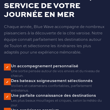
SERVICE DE VOTRE
JOURNÉE EN MER
Chaque année, Blue Wave accompagne de nombreux
plaisanciers à la découverte de la côte varoise. Notre
équipe connaît parfaitement les destinations autour
de Toulon et sélectionne les itinéraires les plus
adaptés pour une expérience mémorable.
Un accompagnement personnalisé
✓
Une sortie pensée autour de vos envies et du niveau de
chacun.
Des bateaux soigneusement sélectionnés
✓
Voiliers et catamarans confortables, parfaitement
entretenus.
Une parfaite connaissance des destinations
✓
Les plus beaux mouillages et criques, selon la météo du
jour.