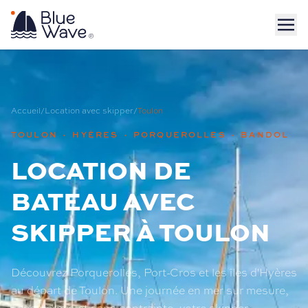
Accueil
/
Location avec skipper
/
Toulon
TOULON · HYÈRES · PORQUEROLLES · BANDOL
LOCATION DE
BATEAU AVEC
SKIPPER À TOULON
Découvrez Porquerolles, Port-Cros et les îles d'Hyères
au départ de Toulon. Une journée en mer sur mesure,
sans permis et sans contrainte, votre skipper