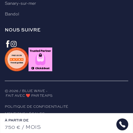
Sanary-sur-mer
Bandol
NOUS SUIVRE
©
2026
/ BLUE WAVE -
FAIT AVEC ❤️ PAR TEAPS
POLITIQUE DE CONFIDENTIALITÉ
MENTIONS LÉGALES
À PARTIR DE
CGV
750
€
/ MOIS
GESTION DES COOKIES