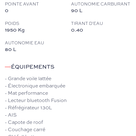
POINTE AVANT
AUTONOMIE CARBURANT
0
90
L
POIDS
TIRANT D'EAU
1950
Kg
0.40
AUTONOMIE EAU
80
L
ÉQUIPEMENTS
-
Grande voile lattée
-
Électronique embarquée
-
Mat performance
-
Lecteur bluetooth Fusion
-
Réfrégirateur 130L
-
AIS
-
Capote de roof
-
Couchage carré