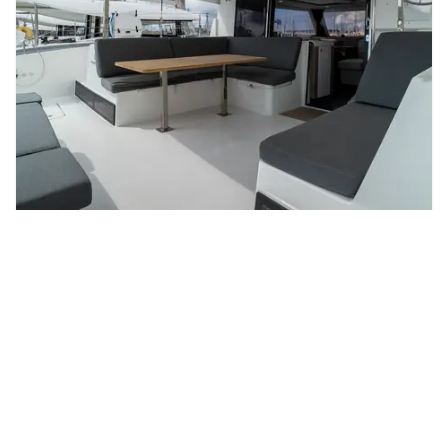
SEABARIS
- ISLA40
À PARTIR DE
CATAMARAN
1400
€
/ MOIS