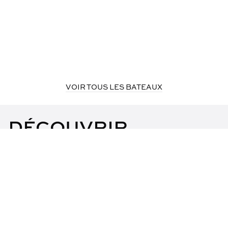
VOIR TOUS LES BATEAUX
DÉCOUVRIR
Prenez une grande inspiration, vous venez de poser le
pied (qu’on espère marin) sur notre ponton. Le ciel est
lumineux, la mer prête à vous accueillir et votre bateau
est éclatant. Les conditions sont idéales. Les effluves
iodés montent doucement dans vos narines, les
palabres des mouettes couvrent le brouhaha de la
ville… Les vacances débutent maintenant !