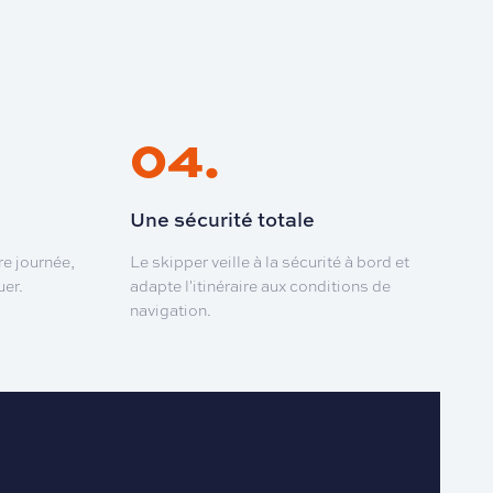
04
.
Une sécurité totale
e journée,
Le skipper veille à la sécurité à bord et
uer.
adapte l'itinéraire aux conditions de
navigation.