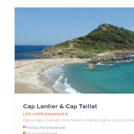
Cap Lardier & Cap Taillat
LES CAPS SAUVAGES
Deux caps classés, à la nature intacte, parmi les plus b
Presqu'île préservée
Eaux cristallines