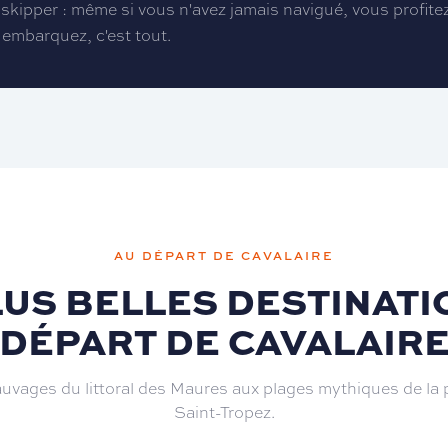
skipper : même si vous n'avez jamais navigué, vous profite
embarquez, c'est tout.
AU DÉPART DE CAVALAIRE
LUS BELLES DESTINATI
DÉPART DE CAVALAIR
uvages du littoral des Maures aux plages mythiques de la p
Saint-Tropez.