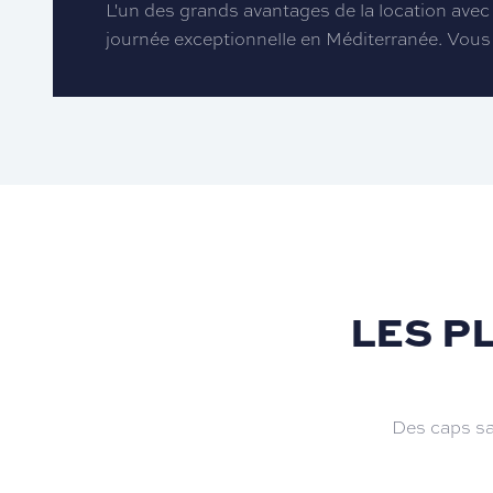
L'un des grands avantages de la location avec 
journée exceptionnelle en Méditerranée. Vous 
LES P
Des caps sa