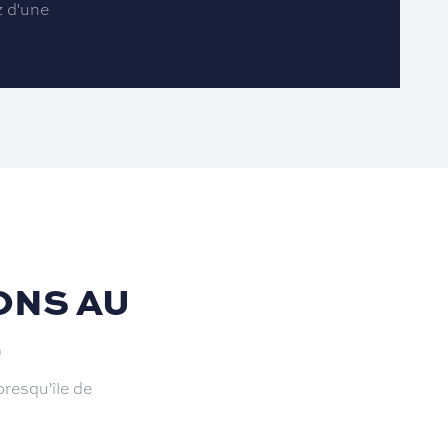
z d'une
ONS AU
E
resqu'île de