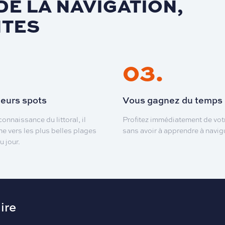
DE LA NAVIGATION,
NTES
03
.
leurs spots
Vous gagnez du temps
onnaissance du littoral, il
Profitez immédiatement de votr
 vers les plus belles plages
sans avoir à apprendre à navig
u jour.
ire