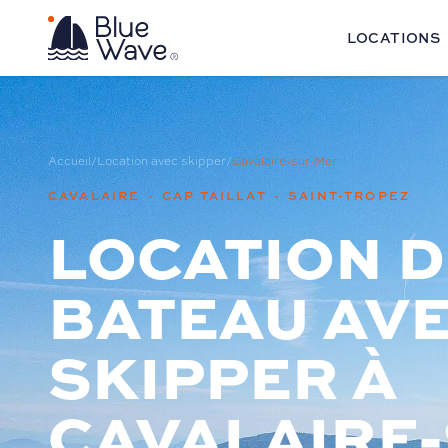
LOCATIONS
Accueil
/
Location avec skipper
/
Cavalaire-sur-Mer
CAVALAIRE · CAP TAILLAT · SAINT-TROPEZ
LOCATION D
BATEAU AV
SKIPPER À
CAVALAIRE-