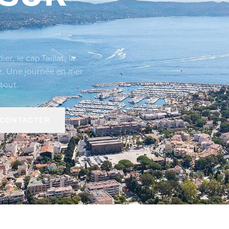
r, le cap Taillat, la
z. Une journée en mer
tout.
 CONTACTER