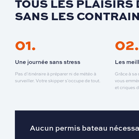
TOUS LES PLAISIRS 
SANS LES CONTRAI
01
.
02
.
Une journée sans stress
Les meil
Pas d'itinéraire à préparer ni de météo à
Grâce à sa c
surveiller. Votre skipper s'occupe de tout.
vous emmène
et criques d
Aucun permis bateau nécessa