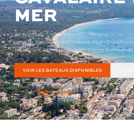
MER
Au départ de Cavalaire-sur-Mer, rejoignez le cap Lardie
plage de Pampelonne et la presqu'île de Saint-Trope
sur mesure, sans permis : votre skipper s'occupe de 
VOIR LES BATEAUX DISPONIBLES
NOUS
300 € / jour
À partir de