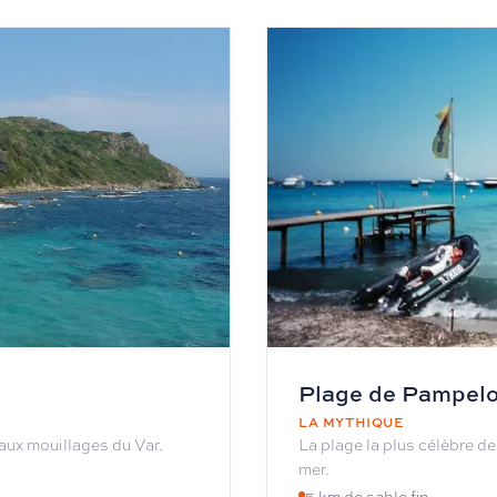
Plage de Pampel
LA MYTHIQUE
eaux mouillages du Var.
La plage la plus célèbre de
mer.
5 km de sable fin