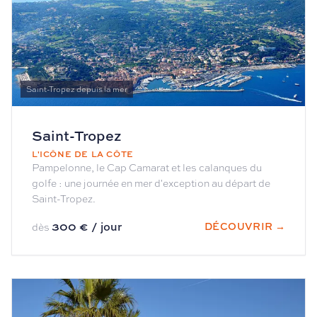
Saint-Tropez depuis la mer
Saint-Tropez
L'ICÔNE DE LA CÔTE
Pampelonne, le Cap Camarat et les calanques du
golfe : une journée en mer d'exception au départ de
Saint-Tropez.
300 € / jour
DÉCOUVRIR →
dès