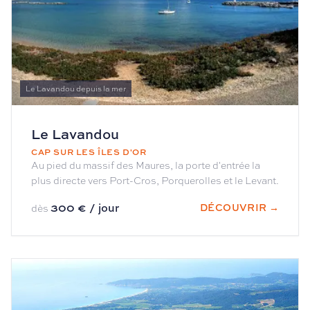
Le Lavandou depuis la mer
Le Lavandou
CAP SUR LES ÎLES D'OR
Au pied du massif des Maures, la porte d'entrée la
plus directe vers Port-Cros, Porquerolles et le Levant.
300 € / jour
DÉCOUVRIR →
dès