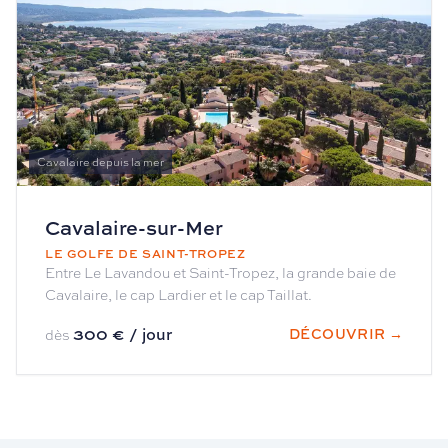
Cavalaire depuis la mer
Cavalaire-sur-Mer
LE GOLFE DE SAINT-TROPEZ
Entre Le Lavandou et Saint-Tropez, la grande baie de
Cavalaire, le cap Lardier et le cap Taillat.
300 € / jour
DÉCOUVRIR →
dès