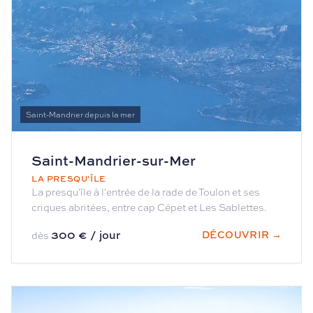
Saint-Mandrier depuis la mer
Saint-Mandrier-sur-Mer
LA PRESQU'ÎLE
La presqu'île à l'entrée de la rade de Toulon et ses
criques abritées, entre cap Cépet et Les Sablettes.
300 € / jour
DÉCOUVRIR →
dès