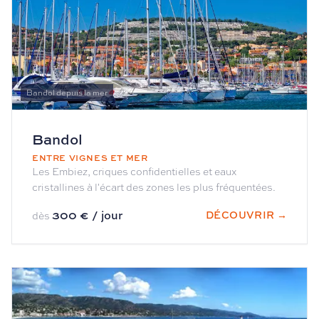
Bandol depuis la mer
Bandol
ENTRE VIGNES ET MER
Les Embiez, criques confidentielles et eaux
cristallines à l'écart des zones les plus fréquentées.
300 € / jour
DÉCOUVRIR →
dès