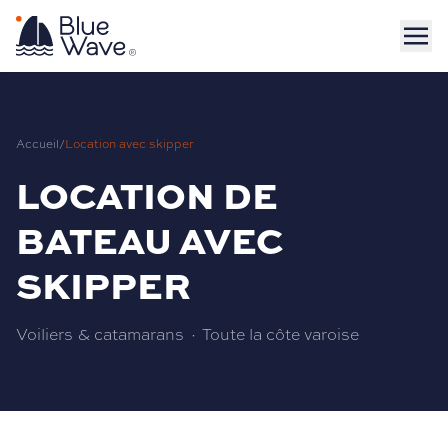
Accueil
/
Location avec skipper
LOCATION DE
BATEAU AVEC
SKIPPER
Voiliers & catamarans · Toute la côte varoise