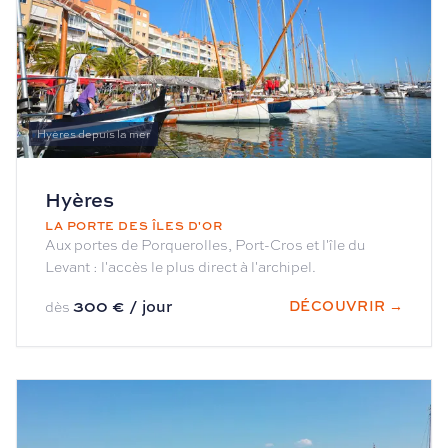
Hyères depuis la mer
Hyères
LA PORTE DES ÎLES D'OR
Aux portes de Porquerolles, Port-Cros et l'île du
Levant : l'accès le plus direct à l'archipel.
300 € / jour
DÉCOUVRIR →
dès