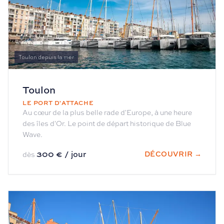
Toulon depuis la mer
Toulon
LE PORT D'ATTACHE
Au cœur de la plus belle rade d'Europe, à une heure
des îles d'Or. Le point de départ historique de Blue
Wave.
300 € / jour
DÉCOUVRIR →
dès