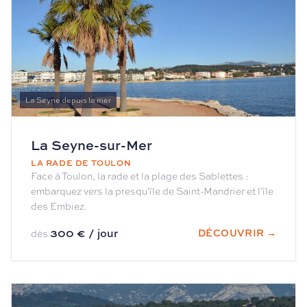
La Seyne depuis la mer
La Seyne-sur-Mer
LA RADE DE TOULON
Face à Toulon, la rade et la plage des Sablettes :
embarquez vers la presqu'île de Saint-Mandrier et l'île
des Embiez.
300 € / jour
DÉCOUVRIR →
dès