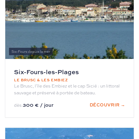
Six-Fours depuis la mer
Six-Fours-les-Plages
LE BRUSC & LES EMBIEZ
Le Brusc, l'île des Embiez et le cap Sicié : un littoral
sauvage et préservé à portée de bateau.
300 € / jour
DÉCOUVRIR →
dès