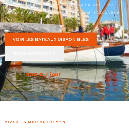
Hyères pour une journée en mer sur mesure, sans
permis et sans contrainte, votre skipper s'occupe de
tout.
VOIR LES BATEAUX DISPONIBLES
NOUS CONTACTER
300 € / jour
À partir de
VIVEZ LA MER AUTREMENT