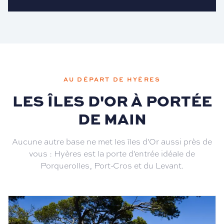
AU DÉPART DE HYÈRES
LES ÎLES D'OR À PORTÉE
DE MAIN
Aucune autre base ne met les îles d'Or aussi près de
vous : Hyères est la porte d'entrée idéale de
Porquerolles, Port-Cros et du Levant.