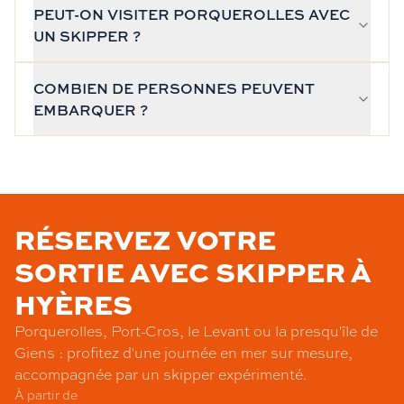
PEUT-ON VISITER PORQUEROLLES AVEC
UN SKIPPER ?
COMBIEN DE PERSONNES PEUVENT
EMBARQUER ?
RÉSERVEZ VOTRE
SORTIE AVEC SKIPPER À
HYÈRES
Porquerolles, Port-Cros, le Levant ou la presqu'île de
Giens : profitez d'une journée en mer sur mesure,
accompagnée par un skipper expérimenté.
À partir de