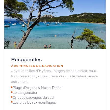
Porquerolles
À 20 MINUTES DE NAVIGATION
Joyau des îles d'Hyères : plages de sable clair, eaux
turquoise et paysages préservés que le bateau révèle
autrement.
Plage d'Argent & Notre-Dame
Le Langoustier
Criques sauvages du sud
Les plus beaux mouillages