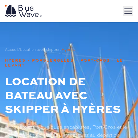
Accueil
/
Location avec skipper
/
Hyères
HYÈRES · PORQUEROLLES · PORT-CROS · LE
LEVANT
LOCATION DE
BATEAU AVEC
SKIPPER À HYÈRES
Porquerolles à quelques encablures, Port-Cros et le
Levant à portée de cap : embarquez au départ de