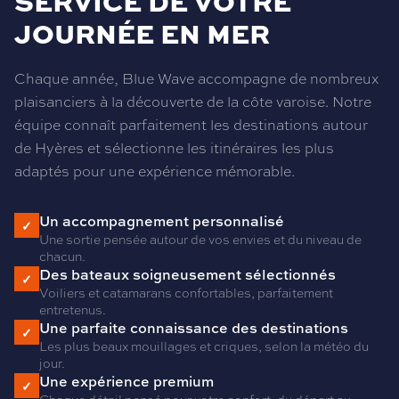
SERVICE DE VOTRE
JOURNÉE EN MER
Chaque année, Blue Wave accompagne de nombreux
plaisanciers à la découverte de la côte varoise. Notre
équipe connaît parfaitement les destinations autour
de Hyères et sélectionne les itinéraires les plus
adaptés pour une expérience mémorable.
Un accompagnement personnalisé
✓
Une sortie pensée autour de vos envies et du niveau de
chacun.
Des bateaux soigneusement sélectionnés
✓
Voiliers et catamarans confortables, parfaitement
entretenus.
Une parfaite connaissance des destinations
✓
Les plus beaux mouillages et criques, selon la météo du
jour.
Une expérience premium
✓